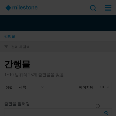
간행물
결과 내 검색
간행물
1~10 범위의 25개 출판물을 찾음
제목
10
정렬
페이지당
출판물 필터링