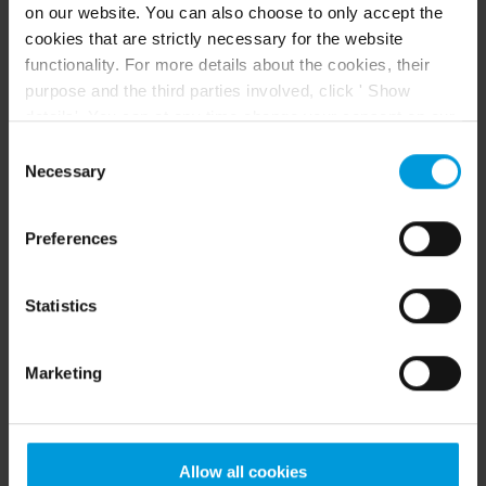
on our website. You can also choose to only accept the
2026 R1
Smart Client
요구사항 확인
cookies that are strictly necessary for the website
functionality. For more details about the cookies, their
배포 및 구성
사용자 안내서
purpose and the third parties involved, click ' Show
details'. You can at any time change your consent on our
Cookie Policy page located at the bottom of this page.
XProtect Smart Client – 뷰 생성
Consent
Even though we have entered into data processing
Necessary
Selection
agreements and model clauses with our third-party
마지막 업데이트
2026년 5월 4일
PDF로 저장
providers’ European entities, we shall inform you that the
다른 사용 가능한 위치
Preferences
EU Court of Justice has in general found (Schrems II)
2026 R1
Smart Client
사용 및 운영
that, from an EU perspective (please see latest
status
here
), for US owned companies (such as
Statistics
사용자 안내서
Microsoft and Google) there are not appropriate
safeguards in place in the US, as they may possibly be
Marketing
required to give data access to the United States
XProtect Smart Client – 비디오 보기 및 뷰 작업
Intelligence Community without any judicial review. This
means that, depending on the circumstance, Milestone
마지막 업데이트
2026년 5월 4일
PDF로 저장
also collects and transfers your personal data to the US
Allow all cookies
다른 사용 가능한 위치
either based on your consent, and for Microsoft also