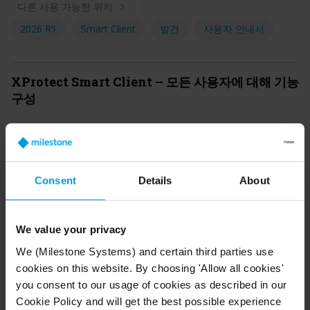
다른 사용 가능한 위치
2026 R1
Smart Client
발견
사용자 안내서
XProtect Smart Client – 모든 사용자에 대해 기능
구성
마지막 업데이트
2026년 5월 4일
PDF로 저장
다른 사용 가능한 위치
2026 R1
Smart Client
사용 및 운영
Consent
Details
About
유지 관리 및 관리
사용자 안내서
We value your privacy
XProtect Smart Client – 배포 및 로그인
We (Milestone Systems) and certain third parties use
cookies on this website. By choosing 'Allow all cookies'
마지막 업데이트
2026년 5월 4일
PDF로 저장
you consent to our usage of cookies as described in our
Cookie Policy and will get the best possible experience
다른 사용 가능한 위치